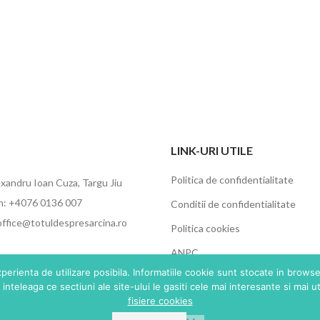
LINK-URI UTILE
Politica de confidentialitate
exandru Ioan Cuza, Targu Jiu
n: +4076 0136 007
Conditii de confidentialitate
office@totuldespresarcina.ro
Politica cookies
ANPC
perienta de utilizare posibila. Informatiile cookie sunt stocate in brows
SOL
inteleaga ce sectiuni ale site-ului le gasiti cele mai interesante si mai ut
fisiere cookies