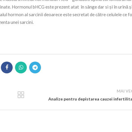
nate. Hormonul bHCG este prezent atat în sânge dar si și în urină și
ipalul hormon al sarcinii deoarece este secretat de către celulele ce 
enta unei sarcini.
MAI VE
Analize pentru depistarea cauzei infertilita