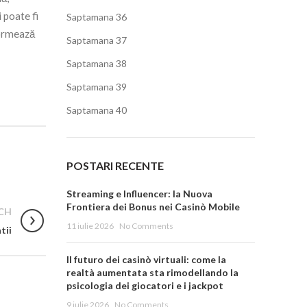
 poate fi
Saptamana 36
formează
Saptamana 37
Saptamana 38
Saptamana 39
Saptamana 40
POSTARI RECENTE
Streaming e Influencer: la Nuova
Frontiera dei Bonus nei Casinò Mobile
CH
11 iulie 2026
No Comments
tii
Il futuro dei casinò virtuali: come la
realtà aumentata sta rimodellando la
psicologia dei giocatori e i jackpot
9 iulie 2026
No Comments