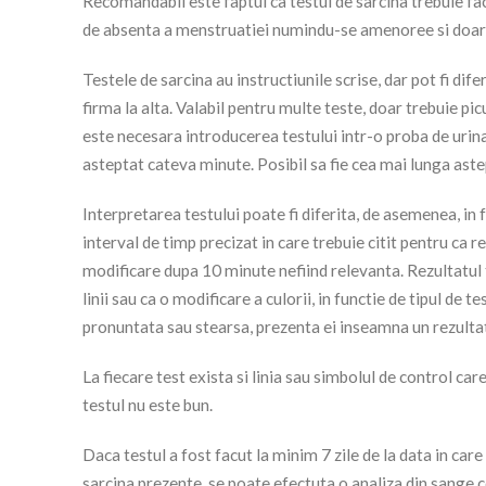
Recomandabil este faptul ca testul de sarcina trebuie fac
de absenta a menstruatiei numindu-se amenoree si doar at
Testele de sarcina au instructiunile scrise, dar pot fi dife
firma la alta. Valabil pentru multe teste, doar trebuie pi
este necesara introducerea testului intr-o proba de urina,
asteptat cateva minute. Posibil sa fie cea mai lunga aste
Interpretarea testului poate fi diferita, de asemenea, in 
interval de timp precizat in care trebuie citit pentru ca r
modificare dupa 10 minute nefiind relevanta. Rezultatul 
linii sau ca o modificare a culorii, in functie de tipul de 
pronuntata sau stearsa, prezenta ei inseamna un rezultat
La fiecare test exista si linia sau simbolul de control ca
testul nu este bun.
Daca testul a fost facut la minim 7 zile de la data in care
sarcina prezente, se poate efectuta o analiza din sang