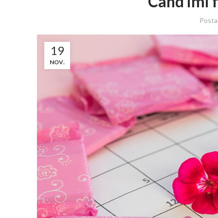
Cand imi f
Posta
19
NOV.