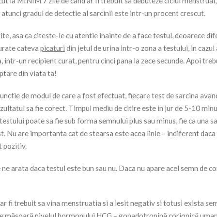
ut la MINIM 7 zile de cand ar fi trebuit sa debuteze ciclul menstrual
unci gradul de detectie al sarcinii este intr-un procent crescut.
rite, asa ca citeste-le cu atentie inainte de a face testul, deoarece dif
curate cateva
picaturi
din jetul de urina intr-o zona a testului, in cazul 
 intr-un recipient curat, pentru cinci pana la zece secunde. Apoi treb
ptare din viata ta!
functie de modul de care a fost efectuat, fiecare test de sarcina avan
ezultatul sa fie corect. Timpul mediu de citire este in jur de 5-10 minu
testului poate sa fie sub forma semnului plus sau minus, fie ca una s
test. Nu are importanta cat de stearsa este acea linie – indiferent daca
 pozitiv.
re ne arata daca testul este bun sau nu. Daca nu apare acel semn de co
 ar fi trebuit sa vina menstruatia si a iesit negativ si totusi exista s
e ce măsoară nivelul hormonului HCG – gonadotropină corionică uman