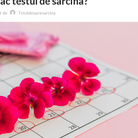
ac testul de sarcina?
t de
Totuldespresarcina