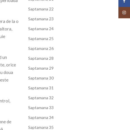
, perioada
Face
Saptamana 22
Insta
Saptamana 23
era de la o
altora,
Saptamana 24
uie
Saptamana 25
Saptamana 26
d un
Saptamana 28
te, orice
Saptamana 29
au doua
Saptamana 30
 este
Saptamana 31
Saptamana 32
ntrol,
Saptamana 33
Saptamana 34
emne de
Saptamana 35
ă,