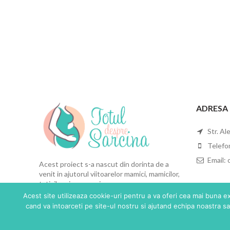
ADRESA
Str. Al
Telefo
Email: 
Acest proiect s-a nascut din dorinta de a
venit in ajutorul viitoarelor mamici, mamicilor,
taticilor si nu numai.
Acest site utilizeaza cookie-uri pentru a va oferi cea mai buna ex
cand va intoarceti pe site-ul nostru si ajutand echipa noastra sa 