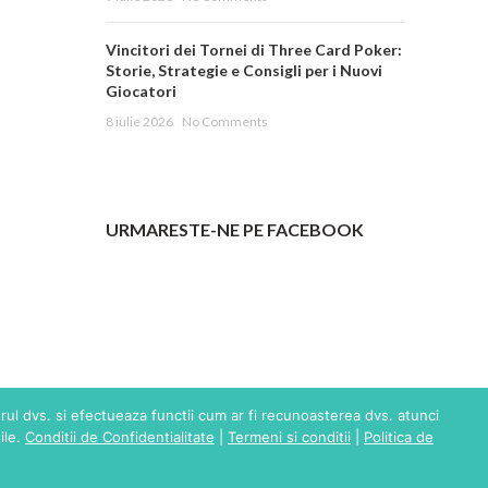
Vincitori dei Tornei di Three Card Poker:
Storie, Strategie e Consigli per i Nuovi
Giocatori
8 iulie 2026
No Comments
URMARESTE-NE PE FACEBOOK
erul dvs. si efectueaza functii cum ar fi recunoasterea dvs. atunci
ile.
Conditii de Confidentialitate
|
Termeni si conditii
|
Politica de