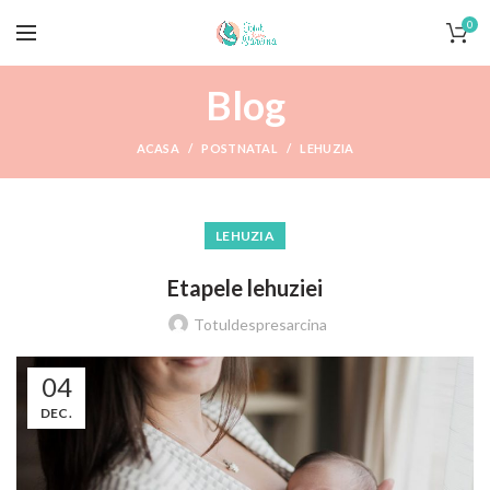
0
Blog
ACASA
POSTNATAL
LEHUZIA
LEHUZIA
Etapele lehuziei
Totuldespresarcina
04
DEC.