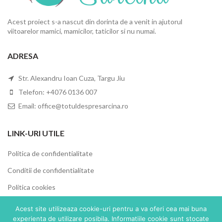
Acest proiect s-a nascut din dorinta de a venit in ajutorul
viitoarelor mamici, mamicilor, taticilor si nu numai.
ADRESA
Str. Alexandru Ioan Cuza, Targu Jiu
Telefon: +4076 0136 007
Email: office@totuldespresarcina.ro
LINK-URI UTILE
Politica de confidentialitate
Conditii de confidentialitate
Politica cookies
ANPC
Acest site utilizeaza cookie-uri pentru a va oferi cea mai buna
experienta de utilizare posibila. Informatiile cookie sunt stocate
SOL