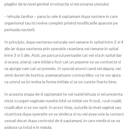
plagilor de la nivel genital si retractia si micsorarea uterului;
– lehuzia tardiva – pana la cele 6 saptamani dupa nastere in care
organismul tau isi revine complet privind modificarile aparute pe
perioada nasterii.
In principiu, dupa nasterea naturala veri ramane in spital intre 2 si 4
zile iar dupa nasterea prin operatie cezariana vei ramane in spital
intre 3 si 5 zile. Atat, pe parcursul perioadei cat vei sta in spital dar
si acasa, uterul, care initial a fost cat un pepene se va contracta si
va ajunge cam cat un pomelo. In special atunci cand vei alapta, vei
simti dureri de burtica, asemanatoare contractiilor, ce te vor ajuta
ca uterul sa isi revina la forma initiala si sa se curete foarte bine.
In aceasta etapa de 6 saptamani te vei numii lehuza si vei prezenta
niste scurgeri vaginale numite lohii ce initial vor fi rosii , rosii rozalii,
rozalii albe si se vor oprii. In acest timp, suturile la nivel vaginal sau
cicatricea dupa operatie se va vindeca si nu vei avea voie la contact
sexual decat dupa controlul de 6 saptamani, in care medicul se va
asigura ca totul e in regula.