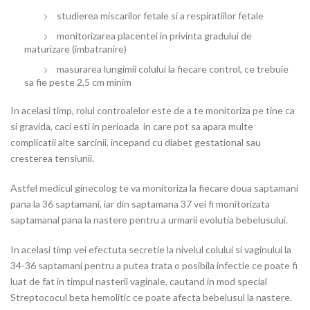
studierea miscarilor fetale si a respiratiilor fetale
monitorizarea placentei in privinta gradului de
maturizare (imbatranire)
masurarea lungimii colului la fiecare control, ce trebuie
sa fie peste 2,5 cm minim
In acelasi timp, rolul controalelor este
de a te monitoriza pe tine ca
si gravida, caci esti in perioada
in care pot sa apara multe
complicatii alte sarcinii, incepand cu diabet gestational sau
cresterea tensiunii.
Astfel medicul ginecolog te va monitoriza
la fiecare doua saptamani
pana la 36 saptamani, iar din saptamana 37 vei fi monitorizata
saptamanal pana la nastere pentru a urmarii evolutia bebelusului.
I
n acelasi timp vei efectuta secretie la nivelul colului si vaginului la
34-36 saptamani pentru a putea trata o posibila infectie ce poate fi
luat de fat in timpul nasterii vaginale, cautand in mod special
Streptococul beta hemolitic ce poate afecta bebelusul la nastere.