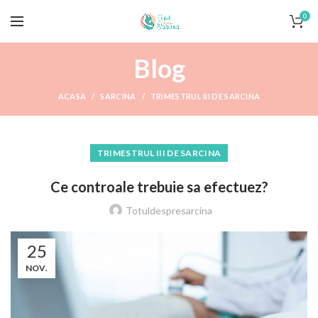
0
Blog
ACASA
SARCINA
TRIMESTRUL III DE SARCINA
TRIMESTRUL III DE SARCINA
Ce controale trebuie sa efectuez?
Totuldespresarcina
25
NOV.