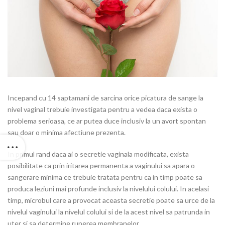
Incepand cu 14 saptamani de sarcina orice picatura de sange la
nivel vaginal trebuie investigata pentru a vedea daca exista o
problema serioasa, ce ar putea duce inclusiv la un avort spontan
sau doar o minima afectiune prezenta.
In primul rand daca ai o secretie vaginala modificata, exista
posibilitate ca prin iritarea permanenta a vaginului sa apara o
sangerare minima ce trebuie tratata pentru ca in timp poate sa
produca leziuni mai profunde inclusiv la nivelului colului. In acelasi
timp, microbul care a provocat aceasta secretie poate sa urce de la
nivelul vaginului la nivelul colului si de la acest nivel sa patrunda in
uter si sa determine ruperea membranelor.