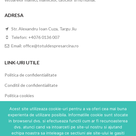
ADRESA
Str. Alexandru Ioan Cuza, Targu Jiu
Telefon: +4076 0136 007
Email: office@totuldespresarcina.ro
LINK-URI UTILE
Politica de confidentialitate
Conditii de confidentialitate
Politica cookies
ANPC
Acest site utilizeaza cookie-uri pentru a va oferi cea mai buna
experienta de utilizare posibila. Informatiile cookie sunt stocate
SOL
in browserul dvs. si efectueaza functii cum ar fi recunoasterea
dvs. atunci cand va intoarceti pe site-ul nostru si ajutand
URMARESTE-NE PE FACEBOOK
echipa noastra sa inteleaga ce sectiuni ale site-ului le gasiti