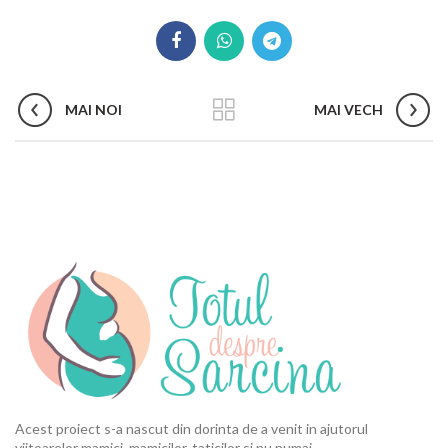
MAI NOI
MAI VECH
Acest proiect s-a nascut din dorinta de a venit in ajutorul
viitoarelor mamici, mamicilor, taticilor si nu numai.