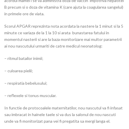
acordul mamei i se va administra doza de vaccin impotriva hepatitei
B precum si o doza de vitamina K (care ajuta la coagularea sangelui)
in primele ore de viata.
Scorul APGAR reprezinta nota acordata la nastere la 1 minut si la 5
minute ce variaza de la 1 la 10 si arata bunastarea fatului in
momentul nasterii si are la baza monitorizare mai multor parametrii
ai nou nascutului urmariti de catre medicul neonatolog:
– ritmul batailor inimii;
– culoarea pielii;
– respiratia bebelusului;
– reflexele si tonus muscular.
In functie de protocoalele maternitatilor, nou nascutul va fi infasat
sau imbracat in hainele taele si va dus la salonul de nou nascuti
unde va fi monitorizat pana vei fi pregatita sa mergi langa el.