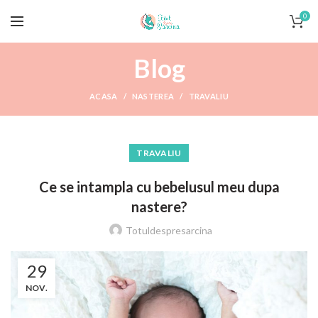
0
Blog
ACASA
NASTEREA
TRAVALIU
TRAVALIU
Ce se intampla cu bebelusul meu dupa
nastere?
Totuldespresarcina
29
NOV.