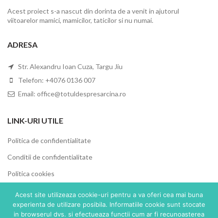
Acest proiect s-a nascut din dorinta de a venit in ajutorul
viitoarelor mamici, mamicilor, taticilor si nu numai.
ADRESA
Str. Alexandru Ioan Cuza, Targu Jiu
Telefon: +4076 0136 007
Email: office@totuldespresarcina.ro
LINK-URI UTILE
Politica de confidentialitate
Conditii de confidentialitate
Politica cookies
ANPC
Acest site utilizeaza cookie-uri pentru a va oferi cea mai buna
experienta de utilizare posibila. Informatiile cookie sunt stocate
SOL
in browserul dvs. si efectueaza functii cum ar fi recunoasterea