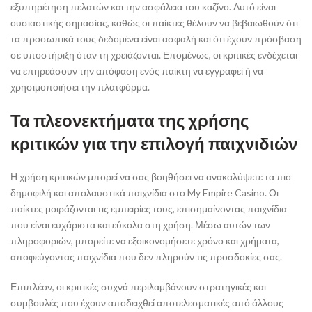
εξυπηρέτηση πελατών και την ασφάλεια του καζίνο. Αυτό είναι
ουσιαστικής σημασίας, καθώς οι παίκτες θέλουν να βεβαιωθούν ότι
τα προσωπικά τους δεδομένα είναι ασφαλή και ότι έχουν πρόσβαση
σε υποστήριξη όταν τη χρειάζονται. Επομένως, οι κριτικές ενδέχεται
να επηρεάσουν την απόφαση ενός παίκτη να εγγραφεί ή να
χρησιμοποιήσει την πλατφόρμα.
Τα πλεονεκτήματα της χρήσης
κριτικών για την επιλογή παιχνιδιών
Η χρήση κριτικών μπορεί να σας βοηθήσει να ανακαλύψετε τα πιο
δημοφιλή και απολαυστικά παιχνίδια στο My Empire Casino. Οι
παίκτες μοιράζονται τις εμπειρίες τους, επισημαίνοντας παιχνίδια
που είναι ευχάριστα και εύκολα στη χρήση. Μέσω αυτών των
πληροφοριών, μπορείτε να εξοικονομήσετε χρόνο και χρήματα,
αποφεύγοντας παιχνίδια που δεν πληρούν τις προσδοκίες σας.
Επιπλέον, οι κριτικές συχνά περιλαμβάνουν στρατηγικές και
συμβουλές που έχουν αποδειχθεί αποτελεσματικές από άλλους