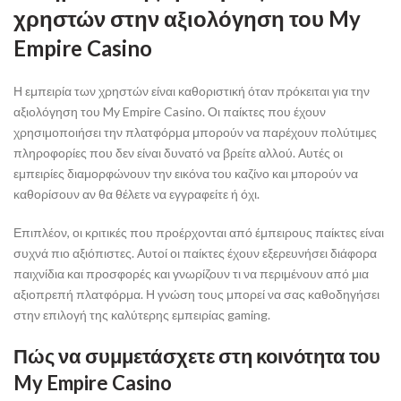
χρηστών στην αξιολόγηση του My
Empire Casino
Η εμπειρία των χρηστών είναι καθοριστική όταν πρόκειται για την
αξιολόγηση του My Empire Casino. Οι παίκτες που έχουν
χρησιμοποιήσει την πλατφόρμα μπορούν να παρέχουν πολύτιμες
πληροφορίες που δεν είναι δυνατό να βρείτε αλλού. Αυτές οι
εμπειρίες διαμορφώνουν την εικόνα του καζίνο και μπορούν να
καθορίσουν αν θα θέλετε να εγγραφείτε ή όχι.
Επιπλέον, οι κριτικές που προέρχονται από έμπειρους παίκτες είναι
συχνά πιο αξιόπιστες. Αυτοί οι παίκτες έχουν εξερευνήσει διάφορα
παιχνίδια και προσφορές και γνωρίζουν τι να περιμένουν από μια
αξιοπρεπή πλατφόρμα. Η γνώση τους μπορεί να σας καθοδηγήσει
στην επιλογή της καλύτερης εμπειρίας gaming.
Πώς να συμμετάσχετε στη κοινότητα του
My Empire Casino