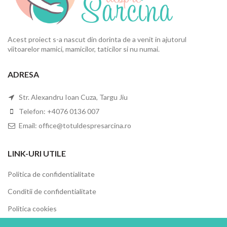
Acest proiect s-a nascut din dorinta de a venit in ajutorul
viitoarelor mamici, mamicilor, taticilor si nu numai.
ADRESA
Str. Alexandru Ioan Cuza, Targu Jiu
Telefon: +4076 0136 007
Email: office@totuldespresarcina.ro
LINK-URI UTILE
Politica de confidentialitate
Conditii de confidentialitate
Politica cookies
ANPC