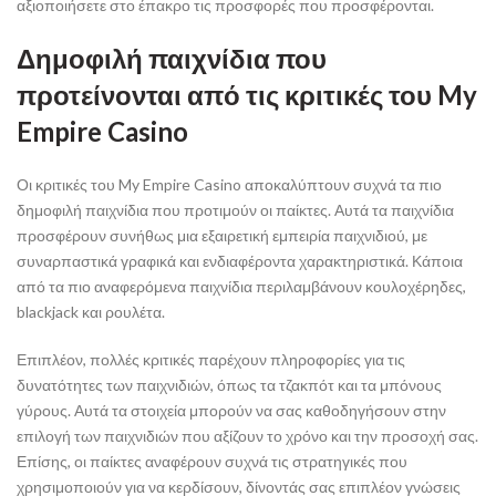
αξιοποιήσετε στο έπακρο τις προσφορές που προσφέρονται.
Δημοφιλή παιχνίδια που
προτείνονται από τις κριτικές του My
Empire Casino
Οι κριτικές του My Empire Casino αποκαλύπτουν συχνά τα πιο
δημοφιλή παιχνίδια που προτιμούν οι παίκτες. Αυτά τα παιχνίδια
προσφέρουν συνήθως μια εξαιρετική εμπειρία παιχνιδιού, με
συναρπαστικά γραφικά και ενδιαφέροντα χαρακτηριστικά. Κάποια
από τα πιο αναφερόμενα παιχνίδια περιλαμβάνουν κουλοχέρηδες,
blackjack και ρουλέτα.
Επιπλέον, πολλές κριτικές παρέχουν πληροφορίες για τις
δυνατότητες των παιχνιδιών, όπως τα τζακπότ και τα μπόνους
γύρους. Αυτά τα στοιχεία μπορούν να σας καθοδηγήσουν στην
επιλογή των παιχνιδιών που αξίζουν το χρόνο και την προσοχή σας.
Επίσης, οι παίκτες αναφέρουν συχνά τις στρατηγικές που
χρησιμοποιούν για να κερδίσουν, δίνοντάς σας επιπλέον γνώσεις