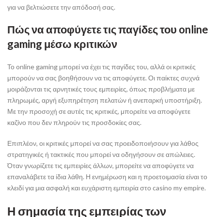
για να βελτιώσετε την απόδοσή σας.
Πώς να αποφύγετε τις παγίδες του online
gaming μέσω κριτικών
Το online gaming μπορεί να έχει τις παγίδες του, αλλά οι κριτικές
μπορούν να σας βοηθήσουν να τις αποφύγετε. Οι παίκτες συχνά
μοιράζονται τις αρνητικές τους εμπειρίες, όπως προβλήματα με
πληρωμές, αργή εξυπηρέτηση πελατών ή ανεπαρκή υποστήριξη.
Με την προσοχή σε αυτές τις κριτικές, μπορείτε να αποφύγετε
καζίνο που δεν πληρούν τις προσδοκίες σας.
Επιπλέον, οι κριτικές μπορεί να σας προειδοποιήσουν για λάθος
στρατηγικές ή τακτικές που μπορεί να οδηγήσουν σε απώλειες.
Όταν γνωρίζετε τις εμπειρίες άλλων, μπορείτε να αποφύγετε να
επαναλάβετε τα ίδια λάθη. Η ενημέρωση και η προετοιμασία είναι το
κλειδί για μια ασφαλή και ευχάριστη εμπειρία στο casino my empire.
Η σημασία της εμπειρίας των