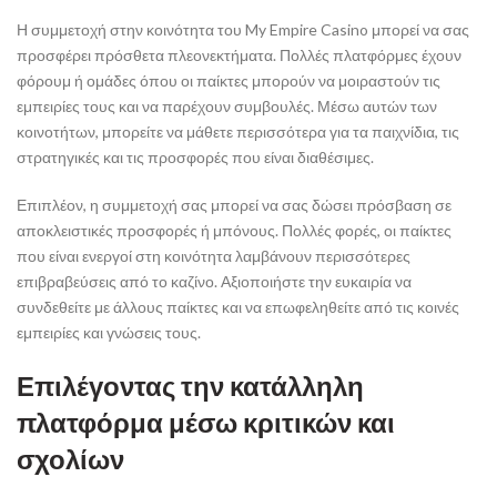
Η συμμετοχή στην κοινότητα του My Empire Casino μπορεί να σας
προσφέρει πρόσθετα πλεονεκτήματα. Πολλές πλατφόρμες έχουν
φόρουμ ή ομάδες όπου οι παίκτες μπορούν να μοιραστούν τις
εμπειρίες τους και να παρέχουν συμβουλές. Μέσω αυτών των
κοινοτήτων, μπορείτε να μάθετε περισσότερα για τα παιχνίδια, τις
στρατηγικές και τις προσφορές που είναι διαθέσιμες.
Επιπλέον, η συμμετοχή σας μπορεί να σας δώσει πρόσβαση σε
αποκλειστικές προσφορές ή μπόνους. Πολλές φορές, οι παίκτες
που είναι ενεργοί στη κοινότητα λαμβάνουν περισσότερες
επιβραβεύσεις από το καζίνο. Αξιοποιήστε την ευκαιρία να
συνδεθείτε με άλλους παίκτες και να επωφεληθείτε από τις κοινές
εμπειρίες και γνώσεις τους.
Επιλέγοντας την κατάλληλη
πλατφόρμα μέσω κριτικών και
σχολίων